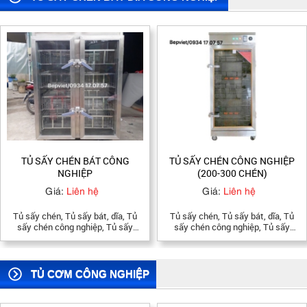
tháng, miễn phí giao hàng và lắp
nhiều khách hàng tin dùng nhất
đặt tại tphcm.
hiện nay.
TỦ SẤY CHÉN CÔNG NGHIỆP
TỦ SẤY CHÉN BÁT CÔNG
(200-300 CHÉN)
NGHIỆP
Giá:
Liên hệ
Giá:
Liên hệ
Tủ sấy chén, Tủ sấy bát, dĩa, Tủ
Tủ sấy chén, Tủ sấy bát, dĩa, Tủ
sấy chén công nghiệp, Tủ sấy
sấy chén công nghiệp, Tủ sấy
chén bát dĩa công nghiệp, Tủ sấy
chén bát dĩa công nghiệp, Tủ sấy
chén 1 cánh, Tủ sấy chén 2 cánh,
500 chén, Tủ sấy 200 chén, 300
Tủ sấy chén inox, Tủ sấy 500
chén, Tủ sấy bát công nghiệp. LH
chén, Tủ sấy 200 chén, 300 chén,
0934. 170757
TỦ CƠM CÔNG NGHIỆP
Tủ sấy bát công nghiệp. tủ sấy
cốc ly LH 0934. 170757