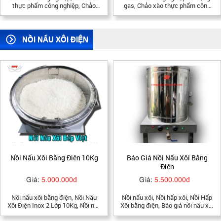
gas, Chảo xào thực phẩm công
công nghiệp bằng điện, chảo xào
nghiệp, Chảo xào nhân bánh,
nhân bánh công nghiệp, chảo xào
Chảo Rang Công Nghiệp, Chảo
bằng điện, chảo xào nhân bánh,
xào dùng điện, Chảo xào inox,
chảo xào nhân bánh trung thu,
Chảo xào công nghiệp sử dụng
chảo xào công nghiệp tại tphcm
NỒI NẤU XÔI ĐIỆN
điện, Chảo xào điện, Chảo xào
dùng điện công nghiệp, Chảo
chiên xào công nghiệp, Chảo
chiên công nghiệp,
Báo Giá Nồi Nấu Xôi Bằng
Nồi Nấu Xôi Bằng Điện
Điện
Giá:
5.500.000đ
Giá:
3.000.000đ
Nồi nấu xôi, Nồi hấp xôi, Nồi Hấp
Nồi nấu xôi, Nồi nấu xôi bằng điện
Xôi bằng điện, Báo giá nồi nấu xôi
Bếp Việt công nghệ hiện đại tiết
bằng điện, báo giá nồi hấp xôi
kiệm điện mang đến cho người