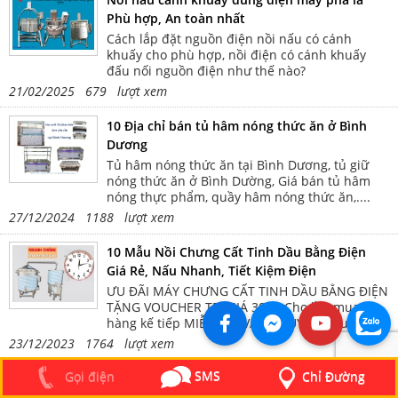
Phù hợp, An toàn nhất
Cách lắp đặt nguồn điện nồi nấu có cánh
khuấy cho phù hợp, nồi điện có cánh khuấy
đấu nối nguồn điện như thế nào?
21/02/2025 679 lượt xem
10 Địa chỉ bán tủ hâm nóng thức ăn ở Bình
Dương
Tủ hâm nóng thức ăn tại Bình Dương, tủ giữ
nóng thức ăn ở Bình Dường, Giá bán tủ hâm
nóng thực phẩm, quầy hâm nóng thức ăn,....
27/12/2024 1188 lượt xem
10 Mẫu Nồi Chưng Cất Tinh Dầu Bằng Điện
Giá Rẻ, Nấu Nhanh, Tiết Kiệm Điện
ƯU ĐÃI MÁY CHƯNG CẤT TINH DẦU BẰNG ĐIỆN
TẶNG VOUCHER TRỊ GIÁ 300K Cho lần mua
hàng kế tiếp MIỄN PHÍ VẬN CHUYỂN Khu vực
nội thành TP HCM, BÌNH DƯƠNG, ĐỒNG NAI,
23/12/2023 1764 lượt xem
LONG AN BẢO HÀNH DÀI HẠN 12 tháng với sản
phẩm, 6 năm Inox ĐỘI NGŨ NHÂN VIÊN HỖ
SMS
Chỉ Đường
Gọi điện
Mua Thanh Lý Nồi Điện Nấu Có Cánh Khuấy
TRỢ 24/7 Giải đáp mọi thắc mắc
Cũ