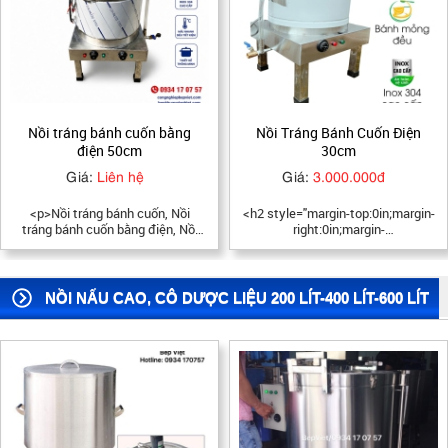
Nồi Tráng Bánh Cuốn Điện
Nồi Tráng Bánh Cuốn Inox
30cm
Gas, Than Củi
Giá:
3.000.000đ
Giá:
Liên hệ
<h2 style="margin-top:0in;margin-
Nồi Tráng Bánh Cuốn Inox Gas,
right:0in;margin-
Than Củi, Nồi tráng bánh cuốn
bottom:7.5pt;margin-
size 24cm, 26cm, 28cm, 30cm,
left:0in;background:white;">
32cm, 34cm, 36cm, Nồi tráng
<span style="font-size:16px;">
bánh cuốn than củi, ga,
<strong><span style="font-
NỒI NẤU CAO, CÔ DƯỢC LIỆU 200 LÍT-400 LÍT-600 LÍT
weight:normal;"><span
style="color:black;"><span
style="font-family:Arial,sans-
serif;">Thông số kỹ thuật của nồi
điện tráng bánh cuốn
30cm </span></span></span>
</strong></span></h2> <ul> <li
style="background: white;">
<span style="font-size:14px;">