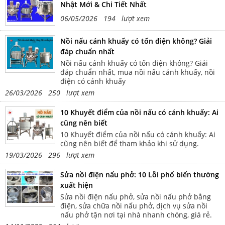
indent:.5in;"><span style="font-
Nhật Mới & Chi Tiết Nhất
family:Times New
Roman,serif;">Mặt bệ nồi Inox
06/05/2026 194 lượt xem
cuộn</span></p> <p style="text-
align:justify;text-indent:.5in;">
Nồi nấu cánh khuấy có tốn điện không? Giải
<span style="font-family:Times
New Roman,serif;">Chân nồi
đáp chuẩn nhất
Inox hộp 40</span></p> <p
Nồi nấu cánh khuấy có tốn điện không? Giải
style="text-align:justify;text-
đáp chuẩn nhất, mua nồi nấu cánh khuấy, nồi
indent:.5in;"><span style="font-
điện có cánh khuấy
family:Times New
Roman,serif;">Bọc chân nồi
26/03/2026 250 lượt xem
100% cao su</span></p> <p
style="text-align:justify;text-
10 Khuyết điểm của nồi nấu có cánh khuấy: Ai
indent:.5in;"><span style="font-
family:Times New
cũng nên biết
Roman,serif;">Rơle AC</span>
10 Khuyết điểm của nồi nấu có cánh khuấy: Ai
</p> <p style="text-
cũng nên biết để tham khảo khi sử dụng.
align:justify;text-indent:.5in;">
<span style="font-family:Times
19/03/2026 296 lượt xem
New Roman,serif;">Dây điện
Cadi-Sun </span></p> <p
Sửa nồi điện nấu phở: 10 Lỗi phổ biến thường
style="text-align:justify;text-
xuất hiện
indent:.5in;"><span style="font-
family:Times New
Sửa nồi điện nấu phở, sửa nồi nấu phở bằng
Roman,serif;">Thanh nhiệt 1
điện, sửa chữa nồi nấu phở, dịch vụ sửa nồi
thanh 2,5kw</span></p> <p
nấu phở tận nơi tại nhà nhanh chóng, giá rẻ.
style="text-align:justify;text-