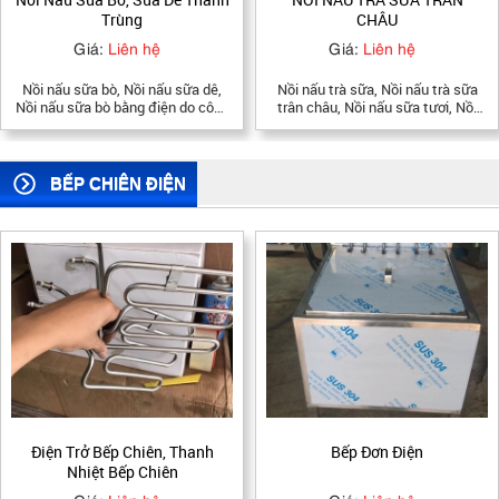
CHÂU
Giá:
Liên hệ
Giá:
Liên hệ
Nồi nấu trà sữa, Nồi nấu trà sữa
Nồi nấu sữa đậu nành 40l chuyên
trân châu, Nồi nấu sữa tươi, Nồi
phục vụ cho các cửa hàng bán
nấu sữa bò, Nồi nấu trân châu,
sữa đậu nành quy mô vừa và nhỏ.
Nồi nấu có cánh khuấy, Nồi nấu
Nồi nấu sữa đậu nành Bếp Việt
trà sữa công nghiệp có cánh
hàng chính hãng giá rẻ tại
khuấy
TPHCM, Hà Nội.
BẾP CHIÊN ĐIỆN
Bếp Đơn Điện
Bếp Chiên Đôi