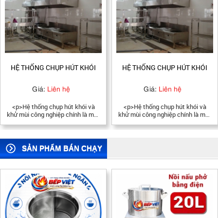
HỆ THỐNG CHỤP HÚT KHÓI
HỆ THỐNG CHỤP HÚT KHÓI
Giá:
Liên hệ
Giá:
Liên hệ
<p>Hệ thống chụp hút khói và
<p>Hệ thống chụp hút khói và
khử mùi công nghiệp chính là một
khử mùi công nghiệp chính là một
giải pháp thông minh để mang lại
giải pháp thông minh để mang lại
bầu không khí thoáng đãng, thoải
bầu không khí thoáng đãng, thoải
mái, mát mẽ, trong lành cho
mái, mát mẽ, trong lành cho
không gian bếp công nghiệp trong
không gian bếp công nghiệp trong
SẢN PHẨM BÁN CHẠY
nhà hàng, khách sạn, khu công
nhà hàng, khách sạn, khu công
nghiệp…vv</p>
nghiệp…vv</p>