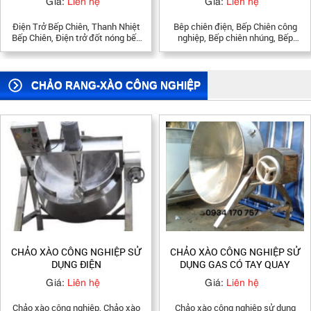
Giá:
Liên hệ
Giá:
Liên hệ
Bêp chiên điện, Bếp Chiên công
Bêp chiên điện, Bếp Chiên công
nghiệp, Bếp chiên nhúng, Bếp
nghiệp, Bếp chiên nhúng, Bếp
chiên chả cá, chả mực, Bếp chiên
chiên chả cá, chả mực, Bếp chiên
gà rán, Bếp chiên khoai tây, khoai
gà rán, Bếp chiên khoai tây, khoai
lang
lang
CHẢO RANG-XÀO CÔNG NGHIỆP
CHẢO XÀO CÔNG NGHIỆP SỬ
Chảo Xào Công Nghiệp
DỤNG GAS CÓ TAY QUAY
Giá:
Liên hệ
Giá:
Liên hệ
Chảo xào công nghiệp sử dụng
Chảo xào công nghiệp, chảo xào