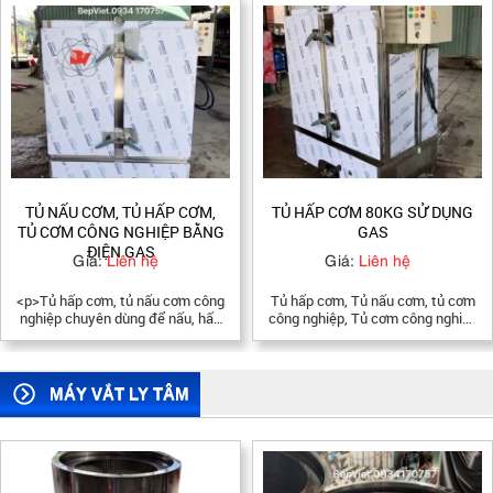
TỦ HẤP CƠM 80KG SỬ DỤNG
TỦ NẤU CƠM CÔNG NGHIỆP
GAS
BẰNG ĐIỆN 80KG
Giá:
Liên hệ
Giá:
Liên hệ
Tủ hấp cơm, Tủ nấu cơm, tủ cơm
Tủ nấu cơm 80kg, Tủ nấu cơm
công nghiệp, Tủ cơm công nghiệp
công nghiệp điện 80kg của công
30kg, 50kg, 80kg, 100kg, 200kg,
ty Bếp Việt được làm từ inox 304
TỦ NẤU CƠM CÔNG NGHIỆP 10
cao cấp. Tủ nấu cơm điện 80kg
KHAY, Tủ nấu cơm công nghiệp
Bếp Việt bảo hành 1 năm, miến
30kg Gas, Tủ nấu cơm công
phí vận chuyển và lắp đặt
MÁY VẮT LY TÂM
nghiệp 30 kg điện, tủ hấp cơm
công nghiệp 30 kg sử dụng điện,
Tủ hấp bánh bèo, hấp bánh flan,
hấp chả giò, hấp xúc xích, Tủ hấp
thực phẩm công nghiệp thích hợp