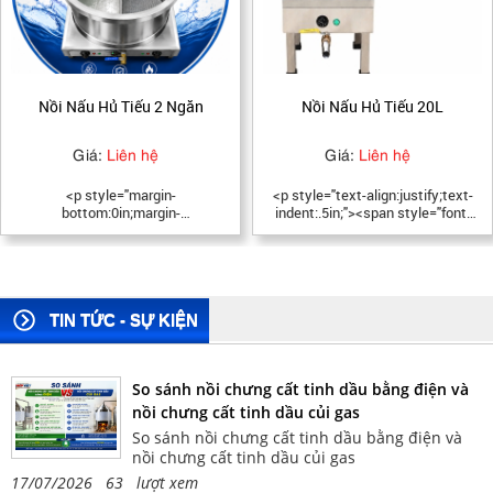
Nồi Nấu Hủ Tiếu 20L
Chiết Áp Nồi Nấu Phở
Giá:
Liên hệ
Giá:
Liên hệ
<p style="text-align:justify;text-
<p>Chiết áp nồi nấu phở, điều
indent:.5in;"><span style="font-
chỉnh nhiệt độ nồi nấu phở, rờ le
family:Times New
nồi nấu phở</p>
Roman,serif;">Thông số kỹ thuật
</span></p> <p style="text-
align:justify;text-indent:.5in;">
<span style="font-family:Times
New Roman,serif;">Tên sản phẩm
TIN TỨC - SỰ KIỆN
Nồi nấu hủ tiếu 20 lít BV-
HT20L</span></p> <p
style="text-align:justify;text-
So sánh nồi chưng cất tinh dầu bằng điện và
indent:.5in;"><span style="font-
family:Times New
nồi chưng cất tinh dầu củi gas
Roman,serif;">Model NK-
So sánh nồi chưng cất tinh dầu bằng điện và
HT20L</span></p> <p
nồi chưng cất tinh dầu củi gas
style="text-align:justify;text-
indent:.5in;"><span style="font-
17/07/2026 63 lượt xem