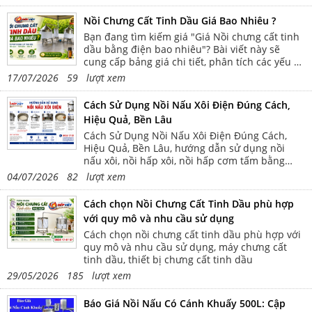
family:Times New
Roman,serif;">Điện áp
Nồi Chưng Cất Tinh Dầu Giá Bao Nhiêu ?
220V/50Hz</span></p> <p
style="text-align:justify;text-
Bạn đang tìm kiếm giá "Giá Nồi chưng cất tinh
indent:.5in;"><span style="font-
dầu bằng điện bao nhiêu"? Bài viết này sẽ
family:Times New
cung cấp bảng giá chi tiết, phân tích các yếu tố
Roman,serif;">Dung tích 20
ảnh hưởng từ dung tích đến tính năng. Khám
17/07/2026 59 lượt xem
lít</span></p> <p style="text-
phá ngay để chọn mua nồi chưng cất tinh dầu
align:justify;text-indent:.5in;">
điện phù hợp nhất với ngân sách và nhu cầu
<span style="font-family:Times
Cách Sử Dụng Nồi Nấu Xôi Điện Đúng Cách,
sử dụng của bạn!
New Roman,serif;">Kích thước
Hiệu Quả, Bền Lâu
40 x 40 x 80 cm</span></p> <p
style="text-align:justify;text-
Cách Sử Dụng Nồi Nấu Xôi Điện Đúng Cách,
indent:.5in;"><span style="font-
Hiệu Quả, Bền Lâu, hướng dẫn sử dụng nồi
family:Times New
nấu xôi, nồi hấp xôi, nồi hấp cơm tấm bằng
Roman,serif;">Công suất
điện
04/07/2026 82 lượt xem
2.5Kw</span></p> <p
style="text-align:justify;text-
indent:.5in;"><span style="font-
Cách chọn Nồi Chưng Cất Tinh Dầu phù hợp
family:Times New
với quy mô và nhu cầu sử dụng
Roman,serif;">Điện áp
Cách chọn nồi chưng cất tinh dầu phù hợp với
220V/50Hz</span></p> <p
style="text-align:justify;text-
quy mô và nhu cầu sử dụng, máy chưng cất
indent:.5in;"><span style="font-
tinh dầu, thiết bị chưng cất tinh dầu
family:Times New
29/05/2026 185 lượt xem
Roman,serif;">Chất liệu 100%
Inox 201/304</span></p> <p
style="text-align:justify;text-
Báo Giá Nồi Nấu Có Cánh Khuấy 500L: Cập