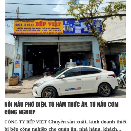
NỒI NẤU PHỞ ĐIỆN, TỦ HÂM THỨC ĂN, TỦ NẤU CƠM
CÔNG NGHIỆP
Chuyên sản xuất, kinh doanh thiết
CÔNG TY BẾP VIỆT
bị bếp công nghiệp cho quán ăn, nhà hàng, khách