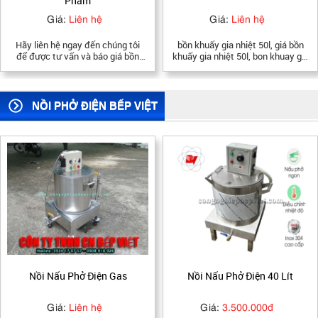
Nghiệp
Giá:
Liên hệ
Giá:
Liên hệ
bồn khuấy gia nhiệt 50l, giá bồn
Bồn nấu thực phẩm 500 lít, 1000
khuấy gia nhiệt 50l, bon khuay gia
lít, 2000 lít, Bồn nấu măng, Bồn
nhiet, bồn khuấy inox công
nấu bắp công nghiệp, Bồn nấu
nghiêp, bồn khuấy thực phẩn 50l,
nước sôi, Bồn tiệt trùng thiết bị y
bồn khuấy hóa chất 50l, gia công
tế, tank nấu thực phẩm, dược
bồn khuấy 50l, bồn khuấy 50l,
phẩm
NỒI PHỞ ĐIỆN BẾP VIỆT
Nồi Nấu Phở Điện 40 Lít
Nồi Nấu Phở Điện 50 Lít
Giá:
3.500.000đ
Giá:
4.500.000đ