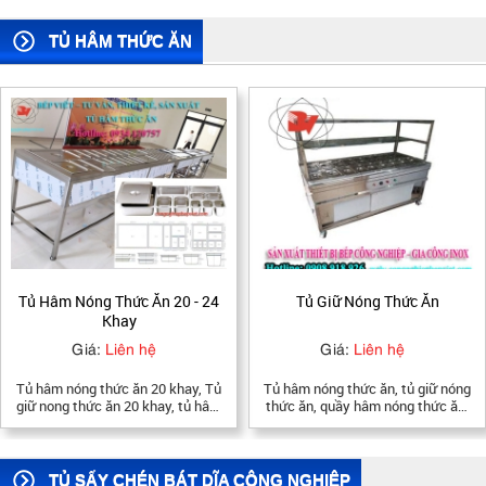
bằng điện, báo giá nồi nấu xôi
bán những món xôi thơm ngon,
5kg-10kg-15kg-20kg, Nồi nấu xôi
dẽo và nhanh chóng.
điện tại tphcm
TỦ HÂM THỨC ĂN
Tủ Giữ Nóng Thức Ăn
Địa chỉ mua tủ hâm nóng thức
ăn
Giá:
Liên hệ
Giá:
Liên hệ
Tủ hâm nóng thức ăn, tủ giữ nóng
Bếp Việt - Địa chỉ mua tủ hâm
thức ăn, quầy hâm nóng thức ăn,
nóng thức ăn, địa chỉ mua tủ hâm
quầy giữ nóng thức ăn được công
nóng, tủ giữ nóng thức ăn uy tín
ty TNHH Công Nghiệp Bếp Việt
hàng đầu tại TPHCM, Bếp Việt
sản xuất hoàn toàn bằng inox 304
còn là địa chỉ bán tủ hâm nóng, tủ
cao cấp, không gỉ, bảo hành 12
giữ nóng thức ăn chạy và được
TỦ SẤY CHÉN BÁT DĨA CÔNG NGHIỆP