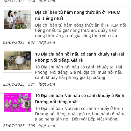
indent:.5in;"><span style="font-
14/11/2025 564 lượt xem
family:Times New
Roman,serif;">Chắn còng
Địa chỉ bán tủ hâm nóng thức ăn ở TPHCM
350x350mm</span></p> <p
nổi tiếng nhất
style="text-align:justify;text-
indent:.5in;"><span style="font-
Địa chỉ bán tủ hâm nóng thức ăn ở TPHCM nổi
family:Times New
tiếng nhất, tủ giữ nóng thức ăn, quầy hâm
Roman,serif;">Nhà sản xuất Bếp
nóng thức ăn giá rẻ gia công theo yêu cầu
Việt</span></p> <p style="text-
09/09/2025 607 lượt xem
align:justify;text-indent:.5in;">
<span style="font-family:Times
New Roman,serif;">Bảo hành
10 Địa chỉ bán nồi nấu có cánh khuấy tại Hải
12 tháng</span></p>
Phòng: Nổi tiếng, Giá rẻ
10 Địa chỉ bán nồi nấu có cánh khuấy tại Hải
Phòng: Nổi tiếng, Giá rẻ, địa chỉ mua nồi nấu
cánh khuấy hải phòng giá tại xưởng
23/08/2025 581 lượt xem
10 Địa chỉ bán Nồi nấu có cánh khuấy ở Bình
Dương nổi tiếng nhất
10 Địa chỉ bán Nồi nấu có cánh khuấy ở Bình
Dương nổi tiếng nhất, giá rẻ, bảo hành 6 năm,
giao hàng tận nơi. Đến với Bếp Việt không
những chọn được sản phẩm tốt mà còn nhận
25/07/2025 705 lượt xem
được niềm tin tuyệt đối.