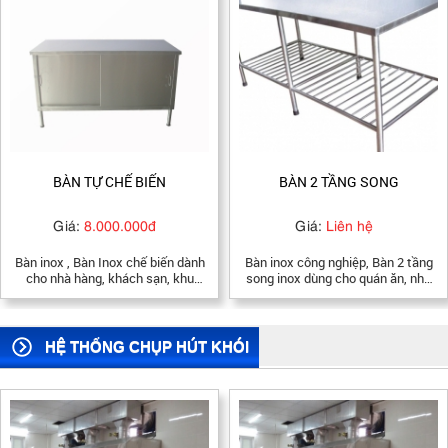
BÀN 2 TẦNG SONG
Chậu Rửa 1 Hộc
Giá:
Liên hệ
Giá:
Liên hệ
Bàn inox công nghiệp, Bàn 2 tầng
Mô tả Chậu rửa tay 2 hộc, chậu
song inox dùng cho quán ăn, nhà
rửa tay 6 vòi, chậu rửa tay 3 vòi,
hàng, khách sạn, căn tin công ty,
chậu rửa tay 1 hộc, chậu rửa tay
trường học của công ty Bếp Việt
6 hộc,chậu rửa thủy sản, châu 2
Liên hệ: 0908 918 926
hộc 1 cánh, chậu rửa tay 4 vòi
bằng inox 304, 201 dùng cho quán
HỆ THỐNG CHỤP HÚT KHÓI
ăn, nhà hàng, khách sạn, căn tin
công ty, trường học của công ty
Bếp Việt Liên hệ: 0908 918 926