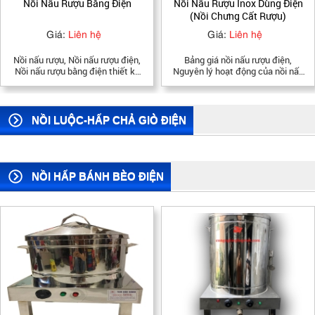
Nồi Nấu Rượu Inox Dùng Điện
NỒI CHƯNG CẤT RƯỢU HAY
<span style="font-
family:Arial,sans-serif;">Tiện ích
(Nồi Chưng Cất Rượu)
NỒI NẤU RƯỢU ĐIỆN 200 LIT
Bộ phụ kiện tráng
bánh</span></span></span>
Giá:
Liên hệ
Giá:
Liên hệ
</li> </ul>
Bảng giá nồi nấu rượu điện,
Nồi nấu rượu, Nồi nấu rượu bằng
Nguyên lý hoạt động của nồi nấu
điện, Nồi nấu rượu inox, Nồi nấu
rượu, Nồi chưng cất rượu Bếp
rượu inox bằng điện, nồi nấu rượu
Việt, sử dụng inox 304 nhập của
điện, nồi chưng cất rượu, nồi nấu
Nhật
rượu inox, LH: 0934 17 07 57
NỒI LUỘC-HẤP CHẢ GIÒ ĐIỆN
NỒI HẤP BÁNH BÈO ĐIỆN