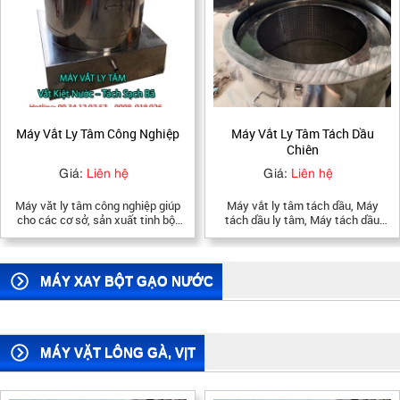
cho quán ăn, nhà hàng, căn tin
bệnh viện, trường học, tủ cơm
inox, tủ hấp cơm, tủ bếp công
nghiệp, tủ hấp cơm nhà hàng, tủ
nấu cơm, giá tủ nấu cơm, tủ nấu
cơm inox cao cấp, inox, tủ nấu
cơm công nghiệp, tủ cơm 80kg
Máy Vắt Ly Tâm Tách Dầu
Máy Vắt Ly Tâm Công Nghiệp
Chiên
Giá:
Liên hệ
Giá:
Liên hệ
Máy vắt ly tâm tách dầu, Máy
Máy văt ly tâm công nghiệp giúp
tách dầu ly tâm, Máy tách dầu
cho các cơ sở, sản xuất tinh bột
chiên, Máy vắt ly tâm giá rẻ, Máy
nghệ hay dây chuyền làm sửa
vắt ly tâm tách dầu chiên
đậu nành vắt kiệt nước ra khỏi bả
mà không tốn nhiều công sức và
thời gian.
MÁY XAY BỘT GẠO NƯỚC
MÁY VẶT LÔNG GÀ, VỊT