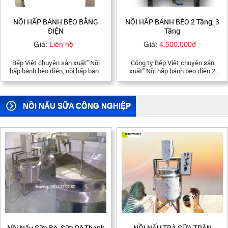
NỒI HẤP BÁNH BÈO 2 Tầng, 3
Nồi Hấp Bánh Bò, Bánh Bèo,
Tầng
Bánh Flan, Bánh Các Loại
Giá:
4.500.000đ
Giá:
Liên hệ
Công ty Bếp Việt chuyên sản
Nồi hấp bánh bò, Nồi hấp bánh
xuất" Nồi hấp bánh bèo điện 2
bèo, Nồi hấp bánh Flan, Bánh các
tầng, 3 tầng, nồi hấp bánh bèo
loại sử dụng điện. Hotline: 0934
inox, nồi hấp bánh bèo bằng điện,
17 07 57
nồi hấp bánh bèo sử dụng điện"
hấp bánh chín xoáy
NỒI NẤU SỮA CÔNG NGHIỆP
NỒI NẤU TRÀ SỮA TRÂN
Nồi Nấu Sữa Đậu Nành 40L