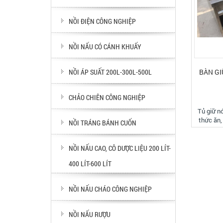
NỒI ĐIỆN CÔNG NGHIỆP
NỒI NẤU CÓ CÁNH KHUẤY
BÀN GI
NỒI ÁP SUẤT 200L-300L-500L
CHẢO CHIÊN CÔNG NGHIỆP
Tủ giữ nóng 
thức ăn,
NỒI TRÁNG BÁNH CUỐN
Thiết b
dưỡng 
thức ăn, 
NỒI NẤU CAO, CÔ DƯỢC LIỆU 200 LÍT-
thức ăn 
400 LÍT-600 LÍT
ăn, bàn 
thức ăn 
khây, 6 k
NỒI NẤU CHÁO CÔNG NGHIỆP
NỒI NẤU RƯỢU