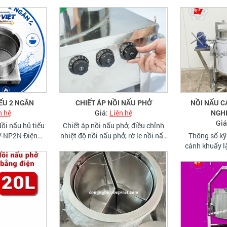
I NẤU PHỞ
NỒI NẤU CÁNH KHUẤY LẬT
NỒI NẤ
n hệ
NGHIÊNG 150L
Giá
Giá:
Liên hệ
hở, điều chỉnh
ở, rờ le nồi nấu
Thông số kỹ thuật Nồi nấu có
cánh khuấy lật nghiêng Tên sản
phẩm Nồi nấu có cánh khuấy
lật nghiêg 150L Kích thước Công
suất 12kWĐiện áp
220V/380V Nhiệt độ Tối đa
300 độ C Chất liệu Inox 201
hoặc 304 cao cấp Gia nhiệt
Dầu ăn Cách nhiệt Bông thuỷ
NỒI TRÁNG
tinh Tiện lợi Tủ điện, bộ cánh