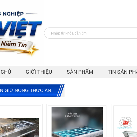
 CHỦ
GIỚI THIỆU
SẢN PHẨM
TIN SẢN P
N GIỮ NÓNG THỨC ĂN