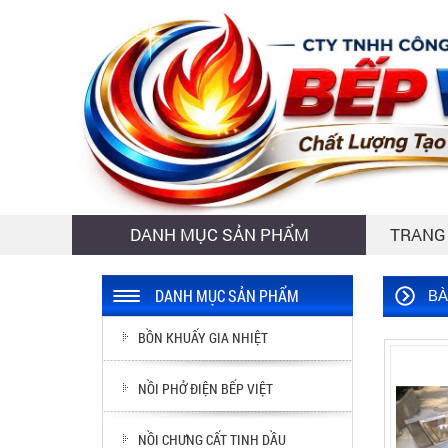
DANH MỤC SẢN PHẨM
TRANG
DANH MỤC SẢN PHẨM
BÀ
BỒN KHUẤY GIA NHIỆT
NỒI PHỞ ĐIỆN BẾP VIỆT
NỒI CHƯNG CẤT TINH DẦU