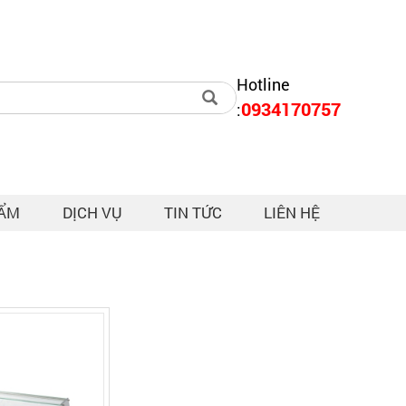
Hotline
0934170757
:
HẨM
DỊCH VỤ
TIN TỨC
LIÊN HỆ