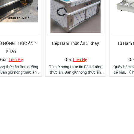
Ữ NÓNG THỨC ĂN 4
Bếp Hâm Thức Ăn 5 Khay
Tủ Hâm 
KHAY
Giá:
Liên Hệ
Giá:
Liên Hệ
Gi
thức ăn Bàn dưỡng
Tủ giữ nóng thức ăn Bàn dưỡng
Quầy hâm n
 Bàn giữ nóng thức ăn,
thức ăn, Bàn giữ nóng thức ăn,
để bàn, Tủ 
ị giữ nóng thức ăn, Tủ
Thiết bị giữ nóng thức ăn, Tủ
khay, Tủ giữ
thức ăn, Tủ hâm nóng
dưỡng thức ăn, Tủ hâm nóng
hay còn gọ
Tủ hâm nóng thức ăn, tủ
thức ăn, Tủ hâm nóng thức ăn, tủ
được Bếp V
nóng, tủ điện hâm thức
thức ăn nóng, tủ điện hâm thức
inox 304 ca
hâm thức ăn, bàn dưỡng
ăn, bàn hâm thức ăn
vận chuyển 
nóng, tủ hâm thức ăn 4
hây, 8 khây, 10 khây, 12
khây