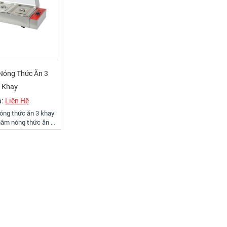
Nóng Thức Ăn 3
Khay
á:
Liên Hệ
óng thức ăn 3 khay
hâm nóng thức ăn 3
 nóng thức ăn 3 khay
i là bàn hâm nóng,
iệt sản xuất bằng
o cấp, bảo hành và
miễn phí tại TPHCM