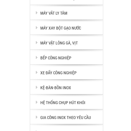
MÁY VẮT LY TÂM
MÁY XAY BỘT GẠO NƯỚC
MÁY VẶT LÔNG GÀ, VỊT
BẾP CÔNG NGHIỆP
XE ĐẨY CÔNG NGHIỆP
KỆ-BÀN-BỒN INOX
HỆ THỐNG CHỤP HÚT KHÓI
GIA CÔNG INOX THEO YÊU CẦU