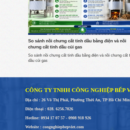
So sánh nồi chưng cất tinh dầu bằng điện và nồi
chưng cất tinh dầu củi gas
So sánh nồi chưng cất tinh dầu bằng điện và nồi chưng cất 
dầu củi gas
CÔNG TY TNHH CÔNG NGHIỆP BẾP 
Địa chỉ : 26 Võ Thị Phải, Phường Thới An, TP Hồ Chí Mi
Điện thoại : 028. 6256.7026
Hotline: 0934 17 07 57 - 0908 918 926
Website : congnghiepbepviet.com