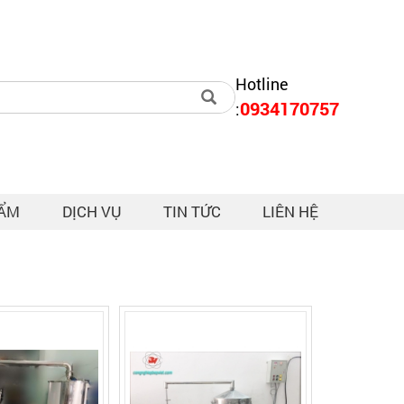
Hotline
0934170757
:
HẨM
DỊCH VỤ
TIN TỨC
LIÊN HỆ