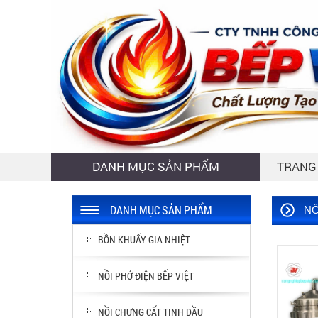
DANH MỤC SẢN PHẨM
TRANG
DANH MỤC SẢN PHẨM
NỒ
BỒN KHUẤY GIA NHIỆT
NỒI PHỞ ĐIỆN BẾP VIỆT
NỒI CHƯNG CẤT TINH DẦU