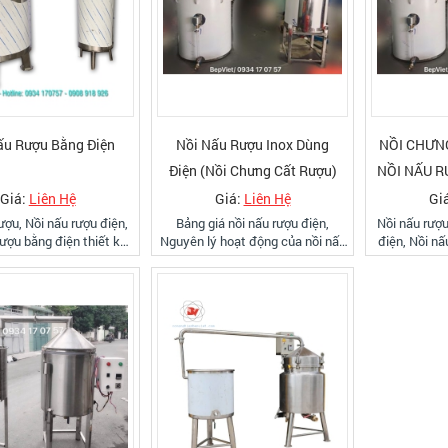
ấu Rượu Bằng Điện
Nồi Nấu Rượu Inox Dùng
NỒI CHƯN
Điện (Nồi Chưng Cất Rượu)
NỒI NẤU R
Giá:
Liên Hệ
Giá:
Liên Hệ
Gi
ượu, Nồi nấu rượu điện,
Bảng giá nồi nấu rượu điện,
Nồi nấu rượu
rượu bằng điện thiết kế
Nguyên lý hoạt động của nồi nấu
điện, Nồi nấ
ấu 3 lớp inox, chúng tôi
rượu, Nồi chưng cất rượu Bếp
rượu inox bằn
 này là inox 304 cao cấp
Việt, sử dụng inox 304 nhập của
điện, nồi chư
, bảo hành 1 năm, miễn
Nhật
rượu inox,
p đặt và vận chuyển