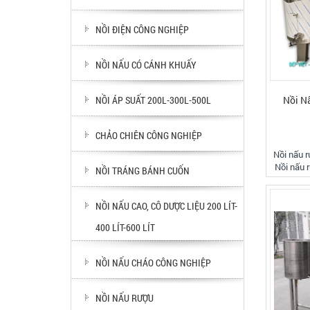
NỒI ĐIỆN CÔNG NGHIỆP
NỒI NẤU CÓ CÁNH KHUẤY
Nồi N
NỒI ÁP SUẤT 200L-300L-500L
CHẢO CHIÊN CÔNG NGHIỆP
Nồi nấu r
Nồi nấu 
NỒI TRÁNG BÁNH CUỐN
với kết c
chọn inox
nhập Nhật
NỒI NẤU CAO, CÔ DƯỢC LIỆU 200 LÍT-
phí lắ
400 LÍT-600 LÍT
NỒI NẤU CHÁO CÔNG NGHIỆP
NỒI NẤU RƯỢU