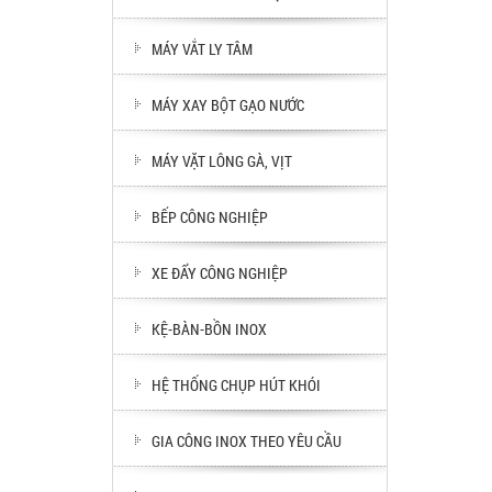
MÁY VẮT LY TÂM
MÁY XAY BỘT GẠO NƯỚC
MÁY VẶT LÔNG GÀ, VỊT
BẾP CÔNG NGHIỆP
XE ĐẨY CÔNG NGHIỆP
KỆ-BÀN-BỒN INOX
HỆ THỐNG CHỤP HÚT KHÓI
GIA CÔNG INOX THEO YÊU CẦU