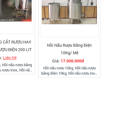
G CẤT RƯỢU HAY
Nồi Nấu Rượu Bằng Điện
ƯỢU ĐIỆN 200 LIT
10Kg/ Mẻ
á:
Liên Hệ
Giá:
17.000.000đ
, Nồi nấu rượu bằng
Nồi nấu rượu 10kg, Nồi nấu rượu
u rượu inox, Nồi nấu
bằng điện 10kg, Nồi nấu rượu inox,
g điện, nồi nấu rượu
Nồi nấu rượu bằng điện được thiết
ng cất rượu, nồi nấu
kế rất tiết kiệm điện, cho ra rươu
 LH: 0934 17 07 57
ngon, loại bỏ được các chât độc
hại của rượu..