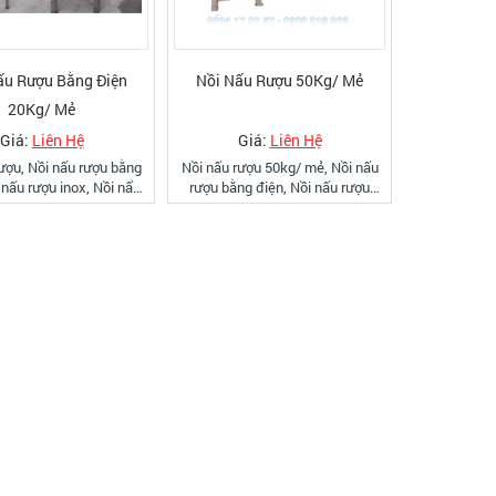
ấu Rượu Bằng Điện
Nồi Nấu Rượu 50Kg/ Mẻ
20Kg/ Mẻ
Giá:
Liên Hệ
Giá:
Liên Hệ
ượu, Nồi nấu rượu bằng
Nồi nấu rượu 50kg/ mẻ, Nồi nấu
 nấu rượu inox, Nồi nấu
rượu bằng điện, Nồi nấu rượu
 bằng điện, nồi nấu rượu
inox, Nồi chưng cất rượu, Lò nấu
 chưng cất rượu, nồi nấu
rượu điện được công ty Bếp Việt
ox, LH: 0934 17 07 57
sản xuất bảo hành 10 năm.
Hotline :0934 17 07 57