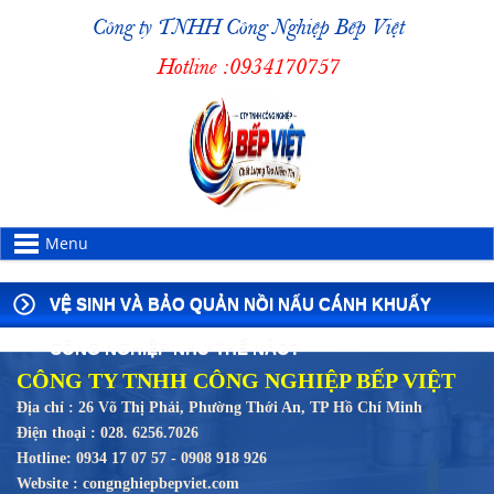
Công ty TNHH Công Nghiệp Bếp Việt
Hotline :
0934170757
Menu
VỆ SINH VÀ BẢO QUẢN NỒI NẤU CÁNH KHUẤY
CÔNG NGHIỆP NHƯ THẾ NÀO?
CÔNG TY TNHH CÔNG NGHIỆP BẾP VIỆT
Địa chỉ : 26 Võ Thị Phải, Phường Thới An, TP Hồ Chí Minh
Điện thoại : 028. 6256.7026
Hotline: 0934 17 07 57 - 0908 918 926
Website : congnghiepbepviet.com