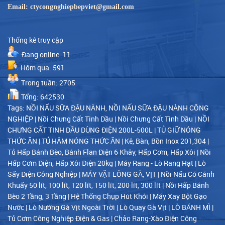
Email: ctycongnghiepbepviet@gmail.com
Thống kê truy cập
Đang online: 11
Hôm qua: 591
Trong tuần: 2705
Tổng: 642530
Tags:
NỒI NẤU SỮA ĐẬU NÀNH, NỒI NẤU SỮA ĐẬU NÀNH CÔNG
NGHIỆP
|
Nồi Chưng Cất Tinh Dầu
|
Nồi Chưng Cất Tinh Dầu
|
NỒI
CHƯNG CẤT TINH DẦU DÙNG ĐIỆN 200L-500L
|
TỦ GIỮ NÓNG
THỨC ĂN
|
TỦ HÂM NÓNG THỨC ĂN
|
Kê, Bàn, Bồn Inox 201,304
|
Tủ Hấp Bánh Bèo, Bánh Flan Điện 6 Khây, Hấp Cơm, Hấp Xôi
|
Nồi
Hấp Cơm Điện, Hấp Xôi Điện 20kg
|
Máy Rang - Lò Rang Hạt
|
Lò
Sấy Điện Công Nghiệp
|
MÁY VẶT LÔNG GÀ, VỊT
|
Nồi Nấu Có Cánh
Khuấy 50 lít, 100 lít, 120 lít, 150 lít, 200 lít, 300 lít
|
Nồi Hấp Bánh
Bèo 2 Tầng, 3 Tầng
|
Hệ Thống Chụp Hút Khói
|
Máy Xay Bột Gạo
Nước
|
Lò Nướng Gà Vịt Ngoài Trời
|
Lò Quay Gà Vịt
|
LÒ BÁNH MÌ
|
Tủ Cơm Công Nghiệp Điện & Gas
|
Chảo Rang-Xào Điện Công