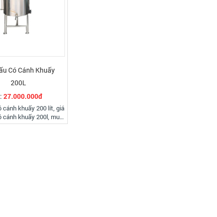
ấu Có Cánh Khuấy
200L
:
27.000.000đ
 cánh khuấy 200 lít, giá
ó cánh khuấy 200l, mua
có cánh khuấy 200l, nồi
hiệt 200l có cánh khuấy,
có cánh khuấy 200l tại
tphcm