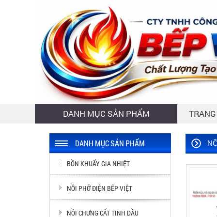
DANH MỤC SẢN PHẨM
TRANG
DANH MỤC SẢN PHẨM
NỒ
BỒN KHUẤY GIA NHIỆT
NỒI PHỞ ĐIỆN BẾP VIỆT
NỒI CHƯNG CẤT TINH DẦU