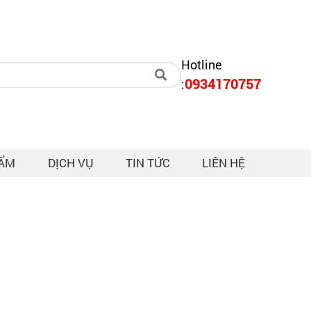
Hotline
0934170757
:
HẨM
DỊCH VỤ
TIN TỨC
LIÊN HỆ