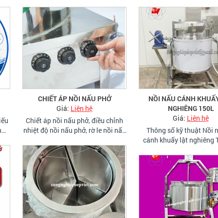
I NẤU PHỞ
NỒI NẤU CÁNH KHUẤY LẬT
NỒI NẤ
n hệ
NGHIÊNG 150L
Giá
Giá:
Liên hệ
hở, điều chỉnh
ở, rờ le nồi nấu
Thông số kỹ thuật Nồi nấu có
cánh khuấy lật nghiêng Tên sản
phẩm Nồi nấu có cánh khuấy
lật nghiêg 150L Kích thước Công
suất 12kWĐiện áp
220V/380V Nhiệt độ Tối đa
300 độ C Chất liệu Inox 201
hoặc 304 cao cấp Gia nhiệt
Dầu ăn Cách nhiệt Bông thuỷ
Bạn đang tìm kiếm giá "Giá Nồi chưng
NỒI TRÁNG
tinh Tiện lợi Tủ điện, bộ cánh