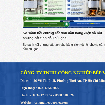
So sánh nồi chưng cất tinh dầu bằng điện và nồi
chưng cất tinh dầu củi gas
So sánh nồi chưng cất tinh dầu bằng điện và nồi chưng cất 
dầu củi gas
CÔNG TY TNHH CÔNG NGHIỆP BẾP 
Địa chỉ : 26 Võ Thị Phải, Phường Thới An, TP Hồ Chí Mi
Điện thoại : 028. 6256.7026
Hotline: 0934 17 07 57 - 0908 918 926
Website : congnghiepbepviet.com