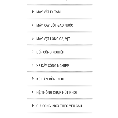
MÁY VẮT LY TÂM
MÁY XAY BỘT GẠO NƯỚC
MÁY VẶT LÔNG GÀ, VỊT
BẾP CÔNG NGHIỆP
XE ĐẨY CÔNG NGHIỆP
KỆ-BÀN-BỒN INOX
HỆ THỐNG CHỤP HÚT KHÓI
GIA CÔNG INOX THEO YÊU CẦU