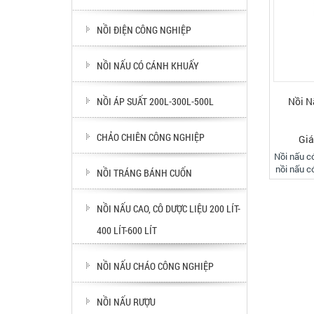
NỒI ĐIỆN CÔNG NGHIỆP
NỒI NẤU CÓ CÁNH KHUẤY
Nồi N
NỒI ÁP SUẤT 200L-300L-500L
CHẢO CHIÊN CÔNG NGHIỆP
Giá
Nồi nấu có
nồi nấu c
NỒI TRÁNG BÁNH CUỐN
nồi nấu 
nấu gia n
nồi nấu 
NỒI NẤU CAO, CÔ DƯỢC LIỆU 200 LÍT-
400 LÍT-600 LÍT
NỒI NẤU CHÁO CÔNG NGHIỆP
NỒI NẤU RƯỢU