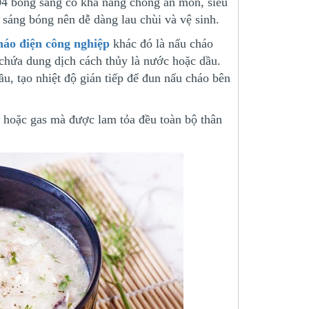
4 bóng sáng có khả năng chống ăn mòn, siều
 sáng bóng nên dễ dàng lau chùi và vệ sinh.
háo điện công nghiệp
khác đó là nấu cháo
 chứa dung dịch cách thủy là nước hoặc dầu.
u, tạo nhiệt độ gián tiếp để đun nấu cháo bên
, hoặc gas mà được lam tỏa đều toàn bộ thân