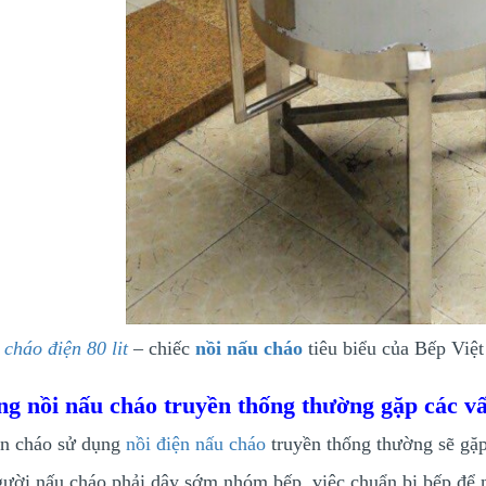
cháo điện 80 lit
– chiếc
nồi nấu cháo
tiêu biểu của Bếp Việt
ng nồi nấu cháo truyền thống thường gặp các v
n cháo sử dụng
nồi điện nấu cháo
truyền thống thường sẽ gặp
ười nấu cháo phải dậy sớm nhóm bếp, việc chuẩn bị bếp để n