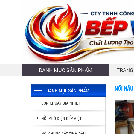
DANH MỤC SẢN PHẨM
TRANG
NỒI NẤU
DANH MỤC SẢN PHẨM
BỒN KHUẤY GIA NHIỆT
NỒI PHỞ ĐIỆN BẾP VIỆT
NỒI CHƯNG CẤT TINH DẦU