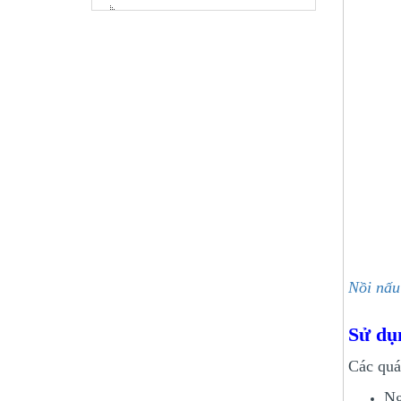
Nồi nấu 
Sử dụ
Các quá
Ng