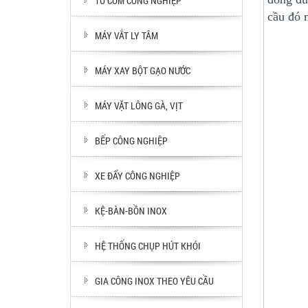
TỦ CƠM CÔNG NGHIỆP
cầu đó 
MÁY VẮT LY TÂM
MÁY XAY BỘT GẠO NƯỚC
MÁY VẶT LÔNG GÀ, VỊT
BẾP CÔNG NGHIỆP
XE ĐẨY CÔNG NGHIỆP
KỆ-BÀN-BỒN INOX
HỆ THỐNG CHỤP HÚT KHÓI
GIA CÔNG INOX THEO YÊU CẦU