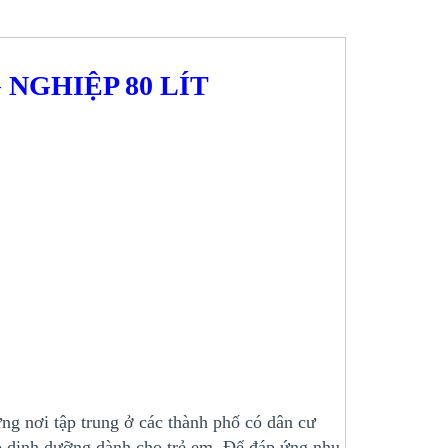
NGHIỆP 80 LÍT
g nơi tập trung ở các thành phố có dân cư
o dinh dưỡng dành cho trẻ em. Để đáp ứng nhu