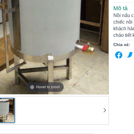
Mô tả
Nồi nấu c
chiếc nồi
khách hàn
cháo tiết
Chia sẻ:
Hover to zoom