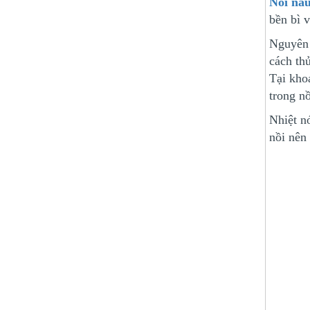
Nồi nấu
bền bì 
Nguyên 
cách th
Tại kho
trong nồ
Nhiệt n
nồi nên