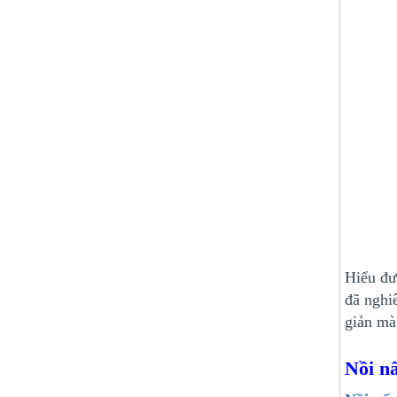
Hiểu đư
đã nghi
giản mà
Nồi nấ