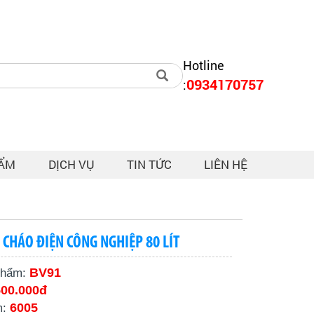
Hotline
0934170757
:
HẨM
DỊCH VỤ
TIN TỨC
LIÊN HỆ
 CHÁO ĐIỆN CÔNG NGHIỆP 80 LÍT
BV91
phẩm:
500.000đ
6005
m: