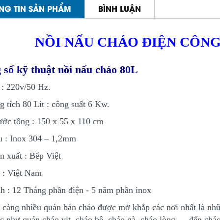
NG TIN SẢN PHẨM
BÌNH LUẬN
NỒI NẤU CHÁO ĐIỆN CÔNG 
 số kỹ thuật nồi nấu cháo 80L
 : 220v/50 Hz.
g tích 80 Lit : công suất 6 Kw.
ước tổng : 150 x 55 x 110 cm
u : Inox 304 – 1,2mm
n xuất : Bếp Việt
 : Việt Nam
h : 12 Tháng phần điện - 5 năm phần inox
càng nhiều quán bán cháo được mở khắp các nơi nhất là nhữn
c như quán cháo vịt, cháo bê, cháo gà, cháo lòng,….đến chá