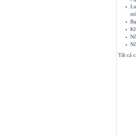
Lu
mô
Bạ
Kh
Nồ
Nồ
Tất cả 