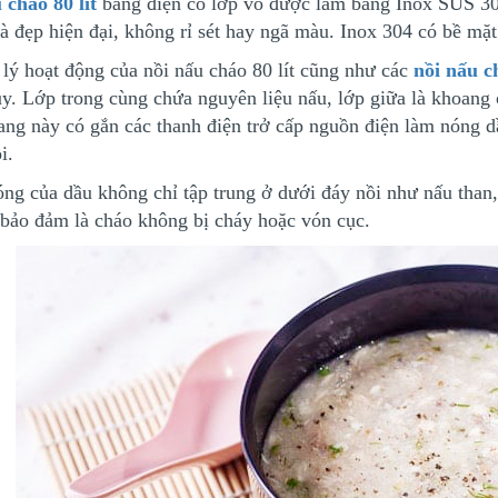
 cháo 80 lít
bằng điện có lớp vỏ được làm bằng Inox SUS 30
và đẹp hiện đại, không rỉ sét hay ngã màu. Inox 304 có bề mặt
lý hoạt động của nồi nấu cháo 80 lít cũng như các
nồi nấu c
ủy. Lớp trong cùng chứa nguyên liệu nấu, lớp giữa là khoang
ang này có gắn các thanh điện trở cấp nguồn điện làm nóng dầ
i.
óng của dầu không chỉ tập trung ở dưới đáy nồi như nấu than
 bảo đảm là cháo không bị cháy hoặc vón cục.