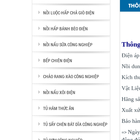
THÔ
NỒI LUỘC-HẤP CHẢ GIÒ ĐIỆN
NỒI HẤP BÁNH BÈO ĐIỆN
Thông
NỒI NẤU SỮA CÔNG NGHIỆP
Điện áp
BẾP CHIÊN ĐIỆN
Nồi dun
CHẢO RANG-XÀO CÔNG NGHIỆP
Kích th
Vật Liệ
NỒI NẤU XÔI ĐIỆN
Hãng sả
TỦ HÂM THỨC ĂN
Xuất xứ
Bảo hàn
TỦ SẤY CHÉN BÁT DĨA CÔNG NGHIỆP
Ngày 
=>
đông đú