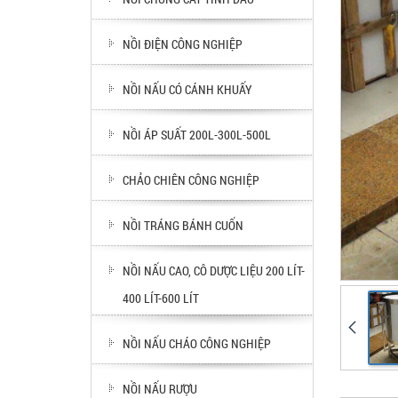
NỒI ĐIỆN CÔNG NGHIỆP
NỒI NẤU CÓ CÁNH KHUẤY
NỒI ÁP SUẤT 200L-300L-500L
CHẢO CHIÊN CÔNG NGHIỆP
NỒI TRÁNG BÁNH CUỐN
NỒI NẤU CAO, CÔ DƯỢC LIỆU 200 LÍT-
400 LÍT-600 LÍT
NỒI NẤU CHÁO CÔNG NGHIỆP
NỒI NẤU RƯỢU