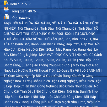
Hôm qua: 517
Trong tuần: 4975
Tổng: 644087
Tags:
NỒI NẤU SỮA ĐẬU NÀNH, NỒI NẤU SỮA ĐẬU NÀNH CÔNG
NGHIỆP
|
Nồi Chưng Cất Tinh Dầu
|
Nồi Chưng Cất Tinh Dầu
|
NỒI
CHƯNG CẤT TINH DẦU DÙNG ĐIỆN 200L-500L
|
TỦ GIỮ NÓNG
THỨC ĂN
|
TỦ HÂM NÓNG THỨC ĂN
|
Kê, Bàn, Bồn Inox 201,304
|
Tủ Hấp Bánh Bèo, Bánh Flan Điện 6 Khây, Hấp Cơm, Hấp Xôi
|
Nồi
Hấp Cơm Điện, Hấp Xôi Điện 20kg
|
Máy Rang - Lò Rang Hạt
|
Lò
Sấy Điện Công Nghiệp
|
MÁY VẶT LÔNG GÀ, VỊT
|
Nồi Nấu Có Cánh
Khuấy 50 lít, 100 lít, 120 lít, 150 lít, 200 lít, 300 lít
|
Nồi Hấp Bánh
Bèo 2 Tầng, 3 Tầng
|
Hệ Thống Chụp Hút Khói
|
Máy Xay Bột Gạo
Nước
|
Lò Nướng Gà Vịt Ngoài Trời
|
Lò Quay Gà Vịt
|
LÒ BÁNH MÌ
|
Tủ Cơm Công Nghiệp Điện & Gas
|
Chảo Rang-Xào Điện Công
Nghiệp Inox 3 Lớp
|
Chảo Chiên Điện Công Nghiệp, Bếp Chiên Điện
3 Lớp
|
Bếp Chiên Điện Công Nghiệp
|
Bếp Chiên Nhúng Điện
|
Nồi
Chưng Cất Tinh Dầu
|
Nồi Chưng Cất Điện
|
Nồi Hấp Bánh Tráng-
Hấp Bánh Đa Điện
|
Nồi Hấp Luộc Chả Giò Bằng Điện
|
Nồi Hấp
Bánh Bèo 2 Tầng, 3 Tầng
|
Nồi Nấu Kẹo Mạch Nha, Pate, Nếp Cẩm