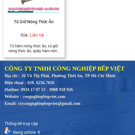
Tủ Giữ Nóng Thức Ăn
Giá:
Liên hệ
Tủ hâm nóng thức ăn, tủ giữ
nóng thức ăn, quầy hâm nóng
thức ăn, quầy giữ nóng thức
ăn được công ty TNHH Công
Nghiệp Bếp Việt sản xuất hoàn
CÔNG TY TNHH CÔNG NGHIỆP BẾP VIỆT
toàn bằng inox 304 cao cấp,
không gỉ, bảo hành 12 tháng,
Địa chỉ : 26 Võ Thị Phải, Phường Thới An, TP Hồ Chí Minh
miễn phí giao hàng và lắp đặt
Điện thoại : 028. 6256.7026
tại tphcm.
Hotline: 0934 17 07 57 - 0908 918 926
Website : congnghiepbepviet.com
Email: ctycongnghiepbepviet@gmail.com
Thống kê truy cập
Đang online: 8