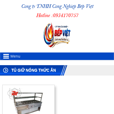
Công ty TNHH Công Nghiệp Bếp Việt
Hotline :
0934170757
Menu
TỦ GIỮ NÓNG THỨC ĂN