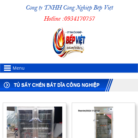
Công ty TNHH Công Nghiệp Bếp Việt
Hotline :
0934170757
Menu
TỦ SẤY CHÉN BÁT DĨA CÔNG NGHIỆP