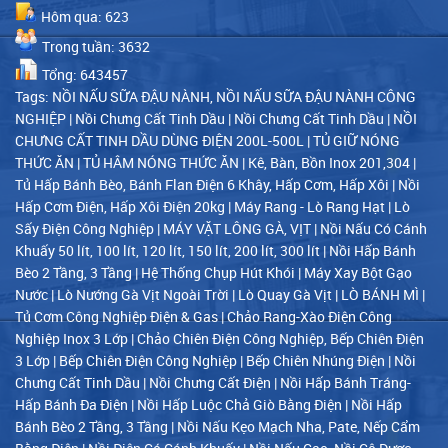
Hôm qua: 623
Trong tuần: 3632
Tổng: 643457
Tags:
NỒI NẤU SỮA ĐẬU NÀNH, NỒI NẤU SỮA ĐẬU NÀNH CÔNG
NGHIỆP
|
Nồi Chưng Cất Tinh Dầu
|
Nồi Chưng Cất Tinh Dầu
|
NỒI
CHƯNG CẤT TINH DẦU DÙNG ĐIỆN 200L-500L
|
TỦ GIỮ NÓNG
THỨC ĂN
|
TỦ HÂM NÓNG THỨC ĂN
|
Kê, Bàn, Bồn Inox 201,304
|
Tủ Hấp Bánh Bèo, Bánh Flan Điện 6 Khây, Hấp Cơm, Hấp Xôi
|
Nồi
Hấp Cơm Điện, Hấp Xôi Điện 20kg
|
Máy Rang - Lò Rang Hạt
|
Lò
Sấy Điện Công Nghiệp
|
MÁY VẶT LÔNG GÀ, VỊT
|
Nồi Nấu Có Cánh
Khuấy 50 lít, 100 lít, 120 lít, 150 lít, 200 lít, 300 lít
|
Nồi Hấp Bánh
Bèo 2 Tầng, 3 Tầng
|
Hệ Thống Chụp Hút Khói
|
Máy Xay Bột Gạo
Nước
|
Lò Nướng Gà Vịt Ngoài Trời
|
Lò Quay Gà Vịt
|
LÒ BÁNH MÌ
|
Tủ Cơm Công Nghiệp Điện & Gas
|
Chảo Rang-Xào Điện Công
Nghiệp Inox 3 Lớp
|
Chảo Chiên Điện Công Nghiệp, Bếp Chiên Điện
3 Lớp
|
Bếp Chiên Điện Công Nghiệp
|
Bếp Chiên Nhúng Điện
|
Nồi
Chưng Cất Tinh Dầu
|
Nồi Chưng Cất Điện
|
Nồi Hấp Bánh Tráng-
Hấp Bánh Đa Điện
|
Nồi Hấp Luộc Chả Giò Bằng Điện
|
Nồi Hấp
Bánh Bèo 2 Tầng, 3 Tầng
|
Nồi Nấu Kẹo Mạch Nha, Pate, Nếp Cẩm