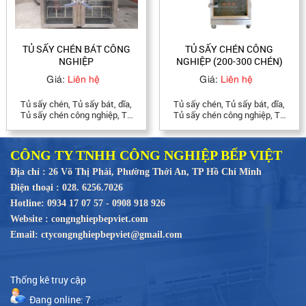
TỦ SẤY CHÉN BÁT CÔNG
TỦ SẤY CHÉN CÔNG
NGHIỆP
NGHIỆP (200-300 CHÉN)
Giá:
Liên hệ
Giá:
Liên hệ
Tủ sấy chén, Tủ sấy bát, dĩa,
Tủ sấy chén, Tủ sấy bát, dĩa,
Tủ sấy chén công nghiệp, Tủ
Tủ sấy chén công nghiệp, Tủ
sấy chén bát dĩa công nghiệp,
sấy chén bát dĩa công nghiệp,
Tủ sấy 500 chén, Tủ sấy 200
Tủ sấy chén 1 cánh, Tủ sấy
chén, 300 chén, Tủ sấy bát
chén 2 cánh, Tủ sấy chén inox,
CÔNG TY TNHH CÔNG NGHIỆP BẾP VIỆT
công nghiệp. LH 0934. 170757
Tủ sấy 500 chén, Tủ sấy 200
chén, 300 chén, Tủ sấy bát
Địa chỉ : 26 Võ Thị Phải, Phường Thới An, TP Hồ Chí Minh
công nghiệp. tủ sấy cốc ly LH
Điện thoại : 028. 6256.7026
0934. 170757
Hotline: 0934 17 07 57 - 0908 918 926
Website : congnghiepbepviet.com
Email: ctycongnghiepbepviet@gmail.com
Thống kê truy cập
Đang online: 7