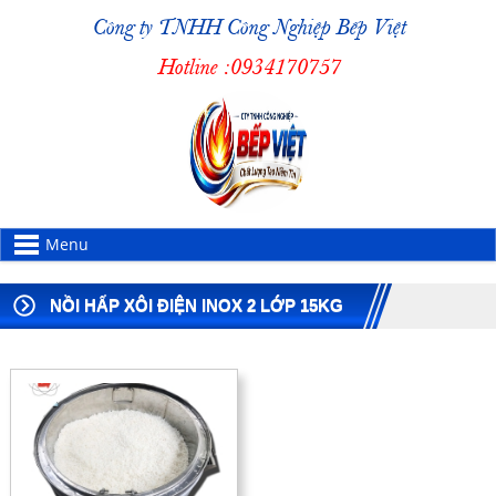
Công ty TNHH Công Nghiệp Bếp Việt
Hotline :
0934170757
Menu
NỒI HẤP XÔI ĐIỆN INOX 2 LỚP 15KG