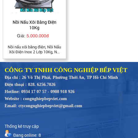
Nồi Nấu Xôi Bằng Điện
10Kg
Giá:
5.000.000đ
Nồi nấu xôi bằng điện, Nồi Nấu
Xôi Điện Inox 2 Lớp 10Kg, Nồi
nấu xôi điện, Nồi hấp xôi điện,
Nồi nấu xôi bằng inox 2 lớp,
Nồi nấu xôi 10kg, Nồi Hấp Xôi
CÔNG TY TNHH CÔNG NGHIỆP BẾP VIỆT
10kg, Nồi hấp xôi bằng điện
công nghiệp
Địa chỉ : 26 Võ Thị Phải, Phường Thới An, TP Hồ Chí Minh
Điện thoại : 028. 6256.7026
Hotline: 0934 17 07 57 - 0908 918 926
Website : congnghiepbepviet.com
Email: ctycongnghiepbepviet@gmail.com
Thống kê truy cập
Đang online: 8