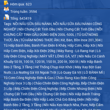
Hôm qua: 623
Trong tuần: 3594
Tổng: 643419
Tags:
NỒI NẤU SỮA ĐẬU NÀNH, NỒI NẤU SỮA ĐẬU NÀNH CÔNG
NGHIỆP
|
Nồi Chưng Cất Tinh Dầu
|
Nồi Chưng Cất Tinh Dầu
|
NỒI
CHƯNG CẤT TINH DẦU DÙNG ĐIỆN 200L-500L
|
TỦ GIỮ NÓNG
THỨC ĂN
|
TỦ HÂM NÓNG THỨC ĂN
|
Kê, Bàn, Bồn Inox 201,304
|
Tủ Hấp Bánh Bèo, Bánh Flan Điện 6 Khây, Hấp Cơm, Hấp Xôi
|
Nồi
Hấp Cơm Điện, Hấp Xôi Điện 20kg
|
Máy Rang - Lò Rang Hạt
|
Lò
Sấy Điện Công Nghiệp
|
MÁY VẶT LÔNG GÀ, VỊT
|
Nồi Nấu Có Cánh
Khuấy 50 lít, 100 lít, 120 lít, 150 lít, 200 lít, 300 lít
|
Nồi Hấp Bánh
Bèo 2 Tầng, 3 Tầng
|
Hệ Thống Chụp Hút Khói
|
Máy Xay Bột Gạo
Nước
|
Lò Nướng Gà Vịt Ngoài Trời
|
Lò Quay Gà Vịt
|
LÒ BÁNH MÌ
|
Tủ Cơm Công Nghiệp Điện & Gas
|
Chảo Rang-Xào Điện Công
Nghiệp Inox 3 Lớp
|
Chảo Chiên Điện Công Nghiệp, Bếp Chiên Điện
3 Lớp
|
Bếp Chiên Điện Công Nghiệp
|
Bếp Chiên Nhúng Điện
|
Nồi
Chưng Cất Tinh Dầu
|
Nồi Chưng Cất Điện
|
Nồi Hấp Bánh Tráng-
Hấp Bánh Đa Điện
|
Nồi Hấp Luộc Chả Giò Bằng Điện
|
Nồi Hấp
Bánh Bèo 2 Tầng, 3 Tầng
|
Nồi Nấu Kẹo Mạch Nha, Pate, Nếp Cẩm