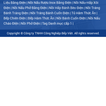
style="color:red;">
Liệu Bằng Điện
|
Nồi Nấu Rượu Inox Bằng Điện
|
Nồi Nấu-Hấp Xôi
<span style="font-
Điện
|
Nồi Nấu Phở Bằng Điện
|
Nồi Hấp Bánh Bèo Điện
|
Nồi Tráng
family:Arial,sans-
Bánh Tráng Điện
|
Nồi Tráng Bánh Cuốn Điện
|
Tủ Hâm Thức Ăn
|
serif;">Kích thước
67cm x 67cm x
Bếp Chiên Điện
|
Bếp Hâm Thức Ăn
|
Nồi Bánh Cuốn Điện
|
Nồi Nấu
76cm</span>
Cháo ĐIện
|
Nồi Phở Điện
|
Tag Danh mục cấp 1
|
</span></span>
</span></li> <li
style="margin-
Copyright © Công ty TNHH Công Nghiệp Bếp Việt. All rights reserved.
bottom: 15pt; line-
height: normal;
background:
white;"><span
style="font-
size:14px;"><span
style="letter-
spacing:0pt;font-
style:normal;">
<span
style="color:red;">
<span style="font-
family:Arial,sans-
serif;">Công suất
12kW</span>
</span></span>
</span></li> <li
style="margin-
bottom: 15pt; line-