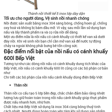
Thành nồi thiết kế 5 inox lớp dày dặn
Tối ưu cho người dùng, Vệ sinh nồi nhanh chóng
Nồi được sản xuất bằng inox 304 sáng bóng, chống hoen gỉ, chống
oxy hoá và không bị bám dầu mỡ. Vì vậy, sau mỗi lần sử dụng bạn
nấu và lấy thành phẩm ra và cọ rửa nồi dễ dàng.
Một ưu điểm nữa là nồi nấu có cánh khuấy có thiết kế van xả dưới
đáy nồi. Khi vệ sinh nồi bạn chỉ cần mở van xả để nước tự động
chảy ra ngoài không phải bưng bê tốn công sức.
Đặc điểm nổi bật của nồi nấu có cánh khuấy
600l Bếp Việt
Tương tự như các dòng nồi nấu có cánh khuấy dung tích khác của
Bếp Việt, nồi nấu có cánh khuấy 600 lít cũng có các bộ phận cơ bản
như:
Chi tiết các bộ phận của nồi nấu cánh khuấy dùng điện Bếp Việt
Thân nồi
Thân nồi co cấu tạo 5 lớp bền đẹp, chắc chắn đảm bảo rằng nhiệt
lượng lưu giữ hoàn toàn trong nồi nấu cánh khuấy giúp thực phẩm
được nấu nhanh hơn, nhừ hơn.
Chất liệu mà Bếp Việt sử dụng là inox 304 cùng bông thuỷ tinh
cách nhiệt. Người dùng hoàn toàn yên tâm khi sử dụng sản phẩm.