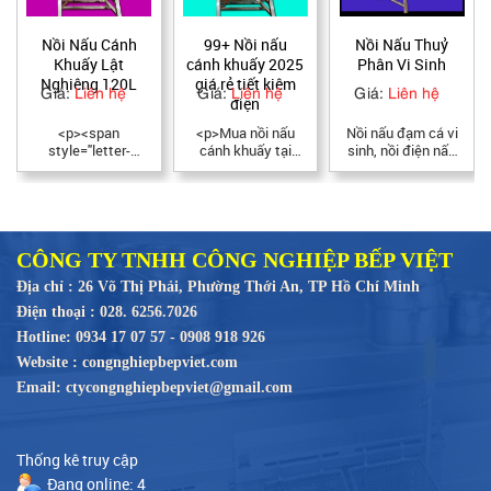
Nồi Nấu Cánh
99+ Nồi nấu
Nồi Nấu Thuỷ
Khuấy Lật
cánh khuấy 2025
Phân Vi Sinh
Nghiêng 120L
giá rẻ tiết kiệm
Giá:
Liên hệ
Giá:
Liên hệ
Giá:
Liên hệ
điện
<p><span
<p>Mua nồi nấu
Nồi nấu đạm cá vi
style="letter-
cánh khuấy tại
sinh, nồi điện nấu
spacing:0pt;font-
Bếp Việt cam kết
thuỷ phân, nồi nấu
style:normal;">
hàng inox 304 cao
thuỷ phân có cánh
<span
cấp, chất lượng
khuấy được sản
style="color:black;">
cao, giá thành tốt
xuất tại Bếp Việt
<span style="font-
nhất tại xưởng sản
chất lượng cao, giá
family:Arial,sans-
xuất. Miễn phí vận
tại xưởng.
CÔNG TY TNHH CÔNG NGHIỆP BẾP VIỆT
serif;"><span
chuyển lắp đặt,
Địa chỉ : 26 Võ Thị Phải, Phường Thới An, TP Hồ Chí Minh
style="font-
cam kết bằng văn
size:18.0pt;">Thông
bản ký đóng dấu
Điện thoại : 028. 6256.7026
số kỹ thuật của
của công ty. Bảo
Hotline: 0934 17 07 57 - 0908 918 926
nồi nấu có cánh
hành dài hạn, bảo
khuấy lật nghiêng
trì trọn đời máy.
Website : congnghiepbepviet.com
120L</span>
</p>
Email: ctycongnghiepbepviet@gmail.com
</span></span>
</span></p> <ul>
<li style="margin-
bottom: 15pt; line-
Thống kê truy cập
height: normal;
background:
Đang online: 4