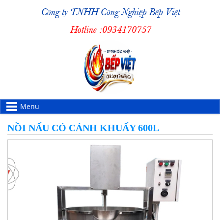
Công ty TNHH Công Nghiệp Bếp Việt
Hotline :
0934170757
Menu
NỒI NẤU CÓ CÁNH KHUẤY 600L