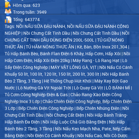
white;"><span
Hôm qua: 623
style="font-
Trong tuần: 3949
size:14px;"><span
style="letter-
Tổng: 643774
spacing:0pt;font-
Tags:
NỒI NẤU SỮA ĐẬU NÀNH, NỒI NẤU SỮA ĐẬU NÀNH CÔNG
style:normal;">
<span
NGHIỆP
|
Nồi Chưng Cất Tinh Dầu
|
Nồi Chưng Cất Tinh Dầu
|
NỒI
style="color:red;">
CHƯNG CẤT TINH DẦU DÙNG ĐIỆN 200L-500L
|
TỦ GIỮ NÓNG
<span style="font-
THỨC ĂN
|
TỦ HÂM NÓNG THỨC ĂN
|
Kê, Bàn, Bồn Inox 201,304
|
family:Arial,sans-
serif;">Tên sản
Tủ Hấp Bánh Bèo, Bánh Flan Điện 6 Khây, Hấp Cơm, Hấp Xôi
|
Nồi
phẩm Nồi nấu có
Hấp Cơm Điện, Hấp Xôi Điện 20kg
|
Máy Rang - Lò Rang Hạt
|
Lò
cánh khuấy
Sấy Điện Công Nghiệp
|
MÁY VẶT LÔNG GÀ, VỊT
|
Nồi Nấu Có Cánh
nghiêng 120L
</span></span>
Khuấy 50 lít, 100 lít, 120 lít, 150 lít, 200 lít, 300 lít
|
Nồi Hấp Bánh
</span></span>
Bèo 2 Tầng, 3 Tầng
|
Hệ Thống Chụp Hút Khói
|
Máy Xay Bột Gạo
</li> <li
style="margin-
Nước
|
Lò Nướng Gà Vịt Ngoài Trời
|
Lò Quay Gà Vịt
|
LÒ BÁNH MÌ
|
bottom: 15pt; line-
Tủ Cơm Công Nghiệp Điện & Gas
|
Chảo Rang-Xào Điện Công
height: normal;
Nghiệp Inox 3 Lớp
|
Chảo Chiên Điện Công Nghiệp, Bếp Chiên Điện
background:
white;"><span
3 Lớp
|
Bếp Chiên Điện Công Nghiệp
|
Bếp Chiên Nhúng Điện
|
Nồi
style="font-
Chưng Cất Tinh Dầu
|
Nồi Chưng Cất Điện
|
Nồi Hấp Bánh Tráng-
size:14px;"><span
Hấp Bánh Đa Điện
|
Nồi Hấp Luộc Chả Giò Bằng Điện
|
Nồi Hấp
style="letter-
spacing:0pt;font-
Bánh Bèo 2 Tầng, 3 Tầng
|
Nồi Nấu Kẹo Mạch Nha, Pate, Nếp Cẩm
style:normal;">
Bằng Điện
|
Nồi Điện Có Cánh Khuấy
|
Nồi Nấu Cao, Nồi Cô Dược
<span